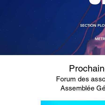
SECTION PLO
METR
Prochai
Forum des assoc
Assemblée Gén